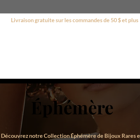
Livraison gratuite sur les commandes de 50 $ et plus
s
Boutique
Encore plus
Collections
Soldes
Éphémère
Découvrez notre Collection Éphémère de Bijoux Rares e