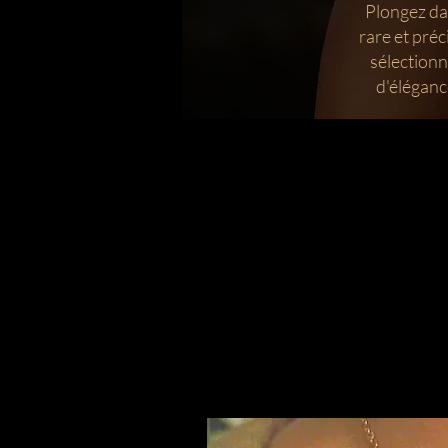
Plongez da
rare et préc
sélectionn
d'élégance