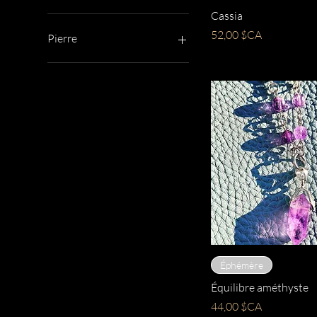
Aperçu rapi
Cassia
Cassia
Prix
52,00 $CA
Pierre
Prix
52,00 $CA
Aperçu rapi
Éphémère
Équilibre améthyste
Prix
44,00 $CA