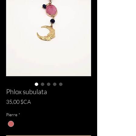
Phlox subulata
Prix
35,00 $CA
Pierre
*