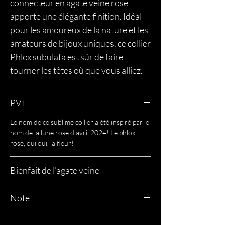
connecteur en agate veine rose
apporte une élégante finition. Idéal
pour les amoureux de la nature et les
amateurs de bijoux uniques, ce collier
Phlox subulata est sûr de faire
tourner les têtes où que vous alliez.
PVI
Le nom de ce sublime collier a été inspiré par le
nom de la lune rose d'avril 2024! Le phlox
rose, oui oui, la fleur!
Bienfait de l'agate veine
L'agate veine de dragon est connue pour
Note
stimuler le courage et la force intérieure,
aidant à surmonter les peurs et à prendre des
Nos créations sont réalisées à partir de pierres
décisions avec assurance.