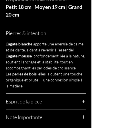
Petit 18 cm
|
Moyen 19 cm
|
Grand
20 cm
Pierres & intention
L’
agate blanche
apporte une énergie de calme
et de clarté, aidant à revenir à l’essentiel.
L’
agate mousse
, profondément liée à la nature,
soutient l’ancrage et la stabilité, tout en
accompagnant les périodes de croissance.
Les
perles de bois
, elles, ajoutent une touche
organique et brute — une connexion simple à
la matière.
Esprit de la pièce
Esprit de la pièce
Note Importante
William, c’est un bracelet sans flafla.
Un bijou ancré, naturel, qui se porte autant
Chaque bijou est unique, comme toi.