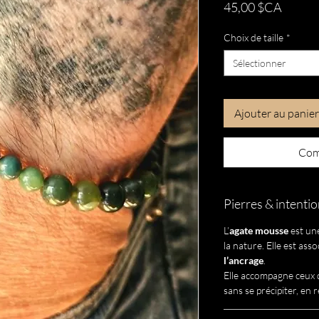
Prix
45,00 $CA
Choix de taille
*
Sélectionner
Ajouter au panier
Com
Pierres & intenti
L’
agate mousse
est un
la nature. Elle est asso
l’ancrage
.
Elle accompagne ceux 
sans se précipiter, en r