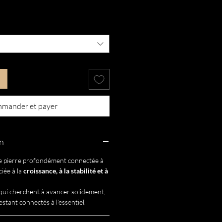
mander et payer
on
e pierre profondément connectée à
ciée à la
croissance, à la stabilité et à
qui cherchent à avancer solidement,
estant connectés à l’essentiel.