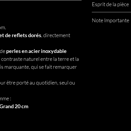
Esprit de la pièce
Esprit de la pièce
Note Importante
Forest Gold, c’est l’équ
om.
Un bijou qui évoque la 
Chaque bijou est uniq
Un bracelet pour ceux 
et de reflets dorés
, directement
Les pierres naturelles
Ce qui dure.
couleur ou en forme — 
Ce qui ne suit pas les
vraies. Pas de copie, p
 de
perles en acier inoxydable
Aucun plastique.
caractère et de l’authe
 contraste naturel entre la terre et la
Juste du solide, du nat
Les propriétés des pier
is marquante, qui se fait remarquer
lithothérapie et sont p
remplacent en aucun ca
ur être porté au quotidien, seul ou
mme :
Grand 20 cm