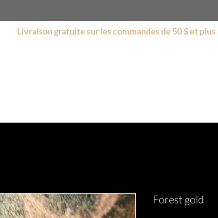
Livraison gratuite sur les commandes de 50 $ et plus
s
Boutique
Encore plus
Collections
Soldes
Forest gold