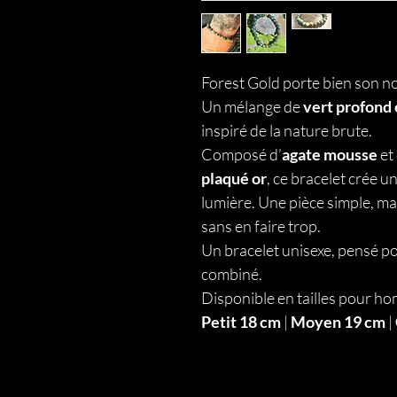
Forest Gold porte bien son n
Un mélange de
vert profond 
inspiré de la nature brute.
Composé d’
agate mousse
et
plaqué or
, ce bracelet crée un
lumière. Une pièce simple, ma
sans en faire trop.
Un bracelet unisexe, pensé po
combiné.
Disponible en tailles pour ho
Petit 18 cm
|
Moyen 19 cm
|