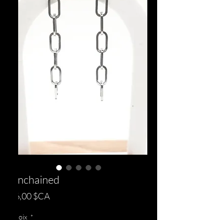
Unchained
Prix
26,00 $CA
Choix
*