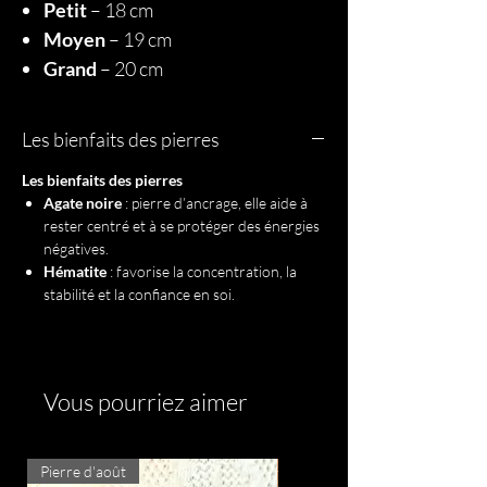
Petit
– 18 cm
Moyen
– 19 cm
Grand
– 20 cm
Les bienfaits des pierres
Les bienfaits des pierres
Agate noire
: pierre d’ancrage, elle aide à
rester centré et à se protéger des énergies
négatives.
Hématite
: favorise la concentration, la
stabilité et la confiance en soi.
Vous pourriez aimer
Pierre d'août