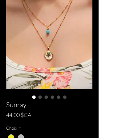
Sunray
Prix
44,00 $CA
Choix
*