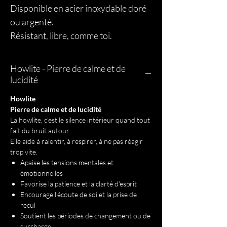
Disponible en acier inoxydable doré
ou argenté.
Résistant, libre, comme toi.
Howlite - Pierre de calme et de
lucidité
Howlite
Pierre de calme et de lucidité
La howlite, c’est le silence intérieur quand tout
fait du bruit autour.
Elle aide à ralentir, à respirer, à ne pas réagir
trop vite.
Apaise les tensions mentales et
émotionnelles
Favorise la patience et la clarté d’esprit
Encourage l’écoute de soi et la prise de
recul
Soutient les périodes de changement ou de
surcharge