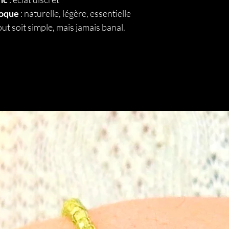
loque
: naturelle, légère, essentielle
ut soit simple, mais jamais banal.