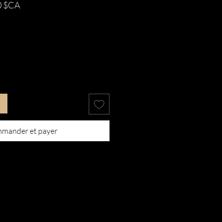
Prix
0 $CA
al
promotionnel
mander et payer