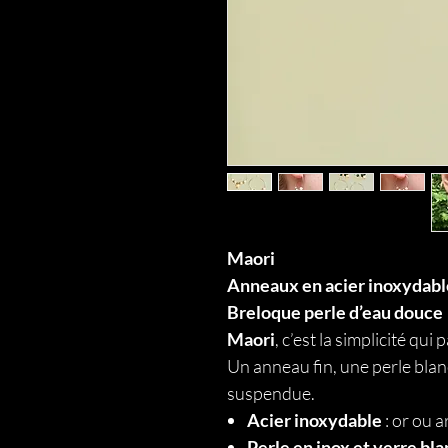
Maori
Anneaux en acier inoxydable
Breloque perle d’eau douce
Maori
, c’est la simplicité qui 
Un anneau fin, une perle bla
suspendue.
Acier inoxydable
: or ou a
Perle en inox et verre bla