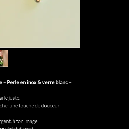
 – Perle en inox & verre blanc –
parle juste.
nche, une touche de douceur
rgent, à ton image
nc
: éclat discret