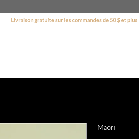
Livraison gratuite sur les commandes de 50 $ et plus
s
Boutique
Encore plus
Collections
Soldes
Maori