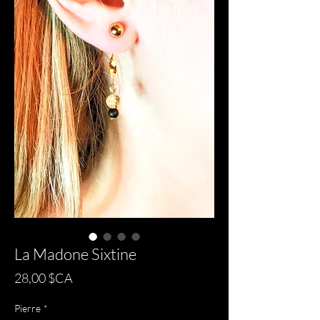
La Madone Sixtine
Prix
28,00 $CA
Pierre
*