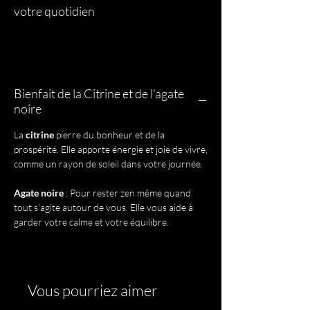
votre quotidien
Bienfait de la Citrine et de l'agate
noire
La
citrine
pierre du bonheur et de la
prospérité. Elle apporte énergie et joie de vivre,
comme un rayon de soleil dans votre journée.
Agate noire
: Pour rester zen même quand
tout s’agite autour de vous. Elle vous aide à
garder votre calme et votre équilibre.
Vous pourriez aimer