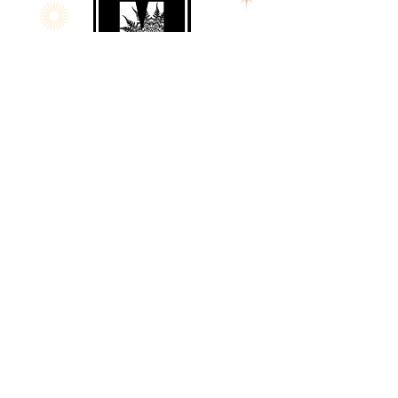
© 2024 Mutine.jo.
Alimenté et sécurisé par
Wix
Contact
Courriel:
mutine.jo@outlook.com
Infolettre
Politique