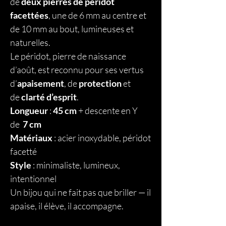
de
deux pierres de péridot
facettées
, une de 6 mm au centre et
de 10 mm au bout, lumineuses et
naturelles.
Le péridot, pierre de naissance
d’août, est reconnu pour ses vertus
d’
apaisement
, de
protection
et
de
clarté d’esprit
.
Longueur
:
45 cm
+ descente en Y
de
7 cm
Matériaux
: acier inoxydable, péridot
facetté
Style
: minimaliste, lumineux,
intentionnel
Un bijou qui ne fait pas que briller — il
apaise, il élève, il accompagne.