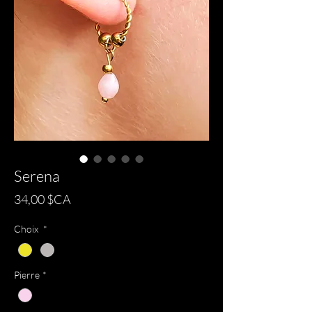
Serena
Prix
34,00 $CA
Choix
*
Pierre
*