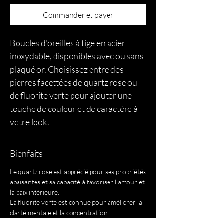
Commander et payer
Boucles d'oreilles à tige en acier
inoxydable, disponibles avec ou sans
plaqué or. Choisissez entre des
pierres facettées de quartz rose ou
de fluorite verte pour ajouter une
touche de couleur et de caractère à
votre look.
Bienfaits
Le quartz rose est apprécié pour ses propriétés
apaisantes et sa capacité à favoriser l'amour et
la paix intérieure.
La fluorite verte est connue pour améliorer la
clarté mentale et la concentration.