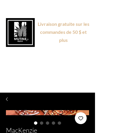
Livraison gratuite sur les
commandes de 50 $ et
plus
MacKenzie