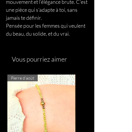
mouvement et l’élégance brute. C’est
une pièce qui s’adapte à toi, sans
jamais te définir.
Pensée pour les femmes qui veulent
du beau, du solide, et du vrai.
Vous pourriez aimer
Pierre d'août