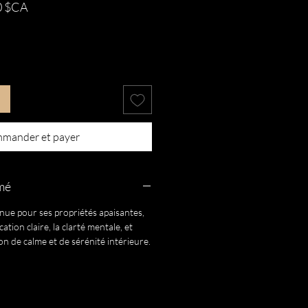
Prix
0 $CA
al
promotionnel
mander et payer
umé
nue pour ses propriétés apaisantes,
tion claire, la clarté mentale, et
n de calme et de sérénité intérieure.