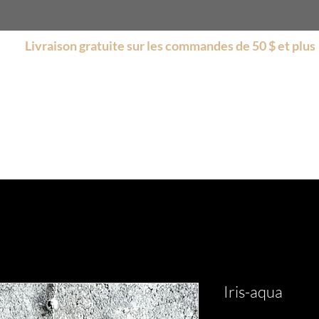
Livraison gratuite sur les commandes de 50 $ et plus
s
Boutique
Encore plus
Collections
Soldes
Iris-aqua