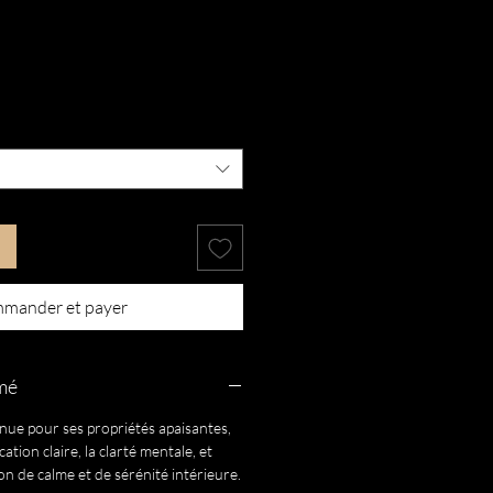
mander et payer
umé
nue pour ses propriétés apaisantes,
tion claire, la clarté mentale, et
n de calme et de sérénité intérieure.