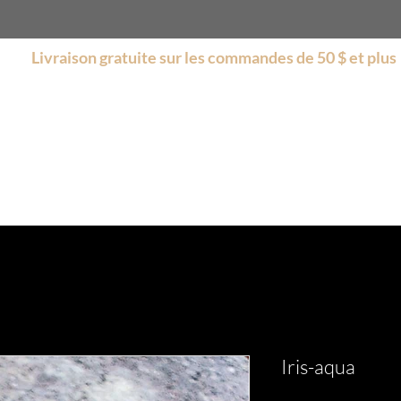
Livraison gratuite sur les commandes de 50 $ et plus
s
Boutique
Encore plus
Collections
Soldes
Iris-aqua