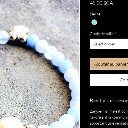
Prix
45,00 $CA
Pierre
*
Choix de taille
*
Sélectionner
Ajouter au panier
Com
Bienfaits en rés
L'aigue-marine est con
favorisant la communica
apportant une sensatio