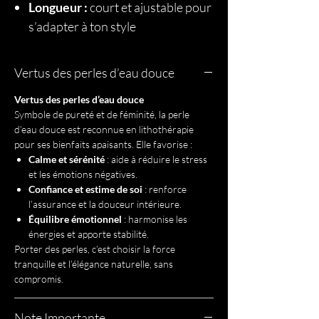
Longueur :
court et ajustable pour
s’adapter à ton style
Vertus des perles d’eau douce
Vertus des perles d’eau douce
Symbole de pureté et de féminité, la perle
d’eau douce est reconnue en lithothérapie
pour ses bienfaits apaisants. Elle favorise :
Calme et sérénité
: aide à réduire le stress
et les émotions négatives.
Confiance et estime de soi
: renforce
l’assurance et la douceur intérieure.
Équilibre émotionnel
: harmonise les
énergies et apporte stabilité.
Porter des perles, c’est choisir la force
tranquille et l’élégance naturelle, sans
compromis.
Note Importante