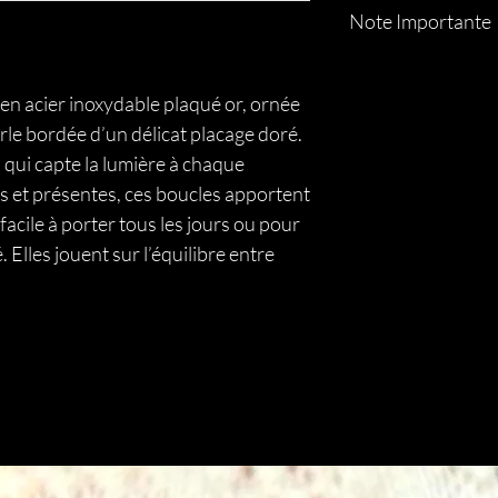
Darli, c’est la simplicité
et la lumière de la pièc
Note Importante
Un bijou léger, lumineu
Un essentiel d’été.
Chaque pièce en nacre 
Un éclat doux, qui rest
Ses reflets, ses nuances
Des matériaux durable
 en acier inoxydable plaqué or, ornée
toute sa beauté. Un bi
Aucun plastique.
rle bordée d’un délicat placage doré.
lumière.
Juste du vrai… avec u
Les bienfaits attribué
qui capte la lumière à chaque
traditions de lithothér
s et présentes, ces boucles apportent
remplacent pas un avis
facile à porter tous les jours ou pour
 Elles jouent sur l’équilibre entre