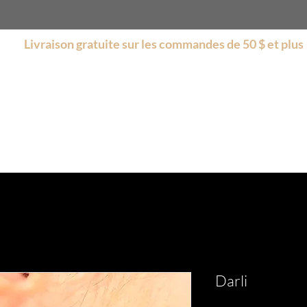
Livraison gratuite sur les commandes de 50 $ et plus
s
Boutique
Encore plus
Collections
Soldes
Darli