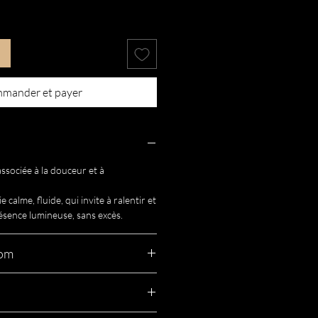
mander et payer
associée à la douceur et à
 calme, fluide, qui invite à ralentir et
résence lumineuse, sans excès.
nom
origine hébraïque, signifiant
« ma
 personnel, qui reflète la douceur