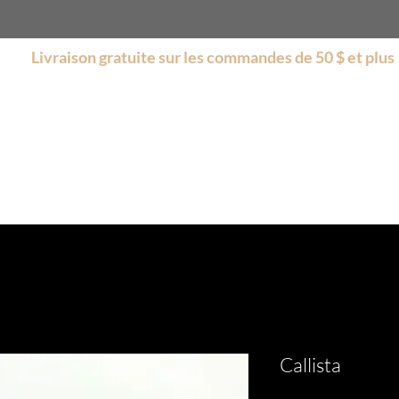
Livraison gratuite sur les commandes de 50 $ et plus
s
Boutique
Encore plus
Collections
Soldes
Callista